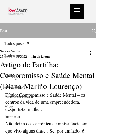
Post
Todos posts
Sandra Varela
Todos posts
25 de nov. de 2022
4 min de leitura
Artigo de Partilha:
Dicas
Compromisso e Saúde Mental
Malhoa
(Diana Mariño Lourenço)
Imobiliário
Título: Compromisso e Saúde Mental – os 
As nossas Pessoas
centros da vida de uma empreendedora, 
Vlog
desportista, mulher.
Imprensa
Não deixa de ser irónica a ambivalência em 
que vivo alguns dias… Se, por um lado, é 