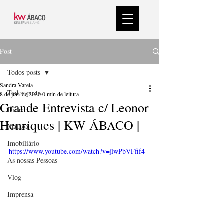
Post
Todos posts
Sandra Varela
Todos posts
8 de jun. de 2020
0 min de leitura
Grande Entrevista c/ Leonor
Dicas
Henriques | KW ÁBACO |
Malhoa
Imobiliário
https://www.youtube.com/watch?v=jlwPbVFfif4
As nossas Pessoas
Vlog
Imprensa