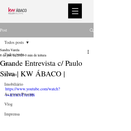
Post
Todos posts
Sandra Varela
Todos posts
8 de jun. de 2020
0 min de leitura
Grande Entrevista c/ Paulo
Dicas
Silva | KW ÁBACO |
Malhoa
Imobiliário
https://www.youtube.com/watch?
As nossas Pessoas
v=KYlC6T3z1H8
Vlog
Imprensa