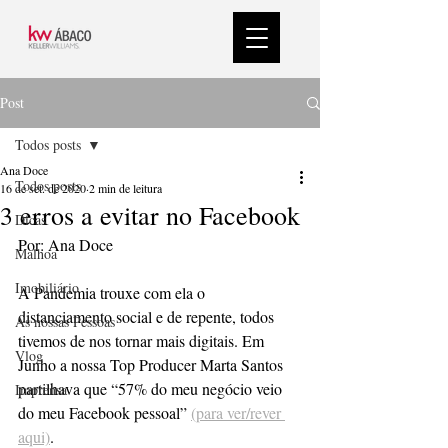
Post
Todos posts
Ana Doce
Todos posts
16 de set. de 2020
2 min de leitura
3 erros a evitar no Facebook
Dicas
Por: Ana Doce
Malhoa
Imobiliário
A Pandemia trouxe com ela o 
distanciamento social e de repente, todos 
As nossas Pessoas
tivemos de nos tornar mais digitais. Em 
Vlog
Junho a nossa Top Producer Marta Santos 
partilhava que “57% do meu negócio veio 
Imprensa
do meu Facebook pessoal” 
(para ver/rever 
aqui)
.