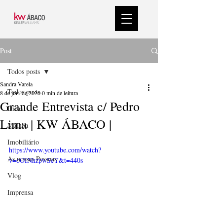
Post
Todos posts
Sandra Varela
Todos posts
8 de jun. de 2020
0 min de leitura
Grande Entrevista c/ Pedro
Dicas
Lima | KW ÁBACO |
Malhoa
Imobiliário
https://www.youtube.com/watch?
As nossas Pessoas
v=oOINhzpwSeY&t=440s
Vlog
Imprensa