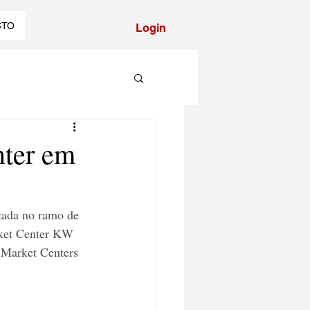
CTO
Login
nter em
zada no ramo de 
rket Center KW 
 Market Centers 