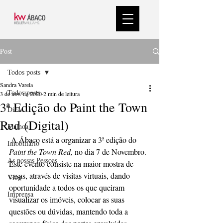
Post
Todos posts
Sandra Varela
Todos posts
3 de nov. de 2020
2 min de leitura
3ª Edição do Paint the Town
Dicas
Red (Digital)
Malhoa
 A Ábaco está a organizar a 3ª edição do 
Imobiliário
Paint the Town Red,
 no dia 7 de Novembro.
As nossas Pessoas
Este evento consiste na maior mostra de 
casas, através de visitas virtuais, dando 
Vlog
oportunidade a todos os que queiram 
Imprensa
visualizar os imóveis, colocar as suas 
questões ou dúvidas, mantendo toda a 